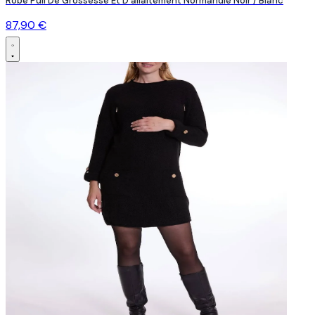
Robe Pull De Grossesse Et D'allaitement Normandie Noir / Blanc
87,90 €