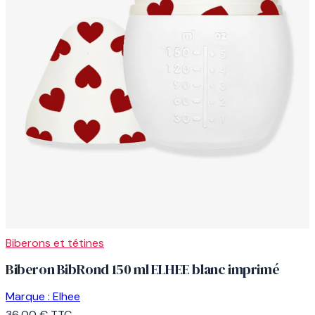
Biberons et tétines
Biberon BibRond 150 ml ELHEE blanc imprimé
Marque :
Elhee
36,00 €
TTC